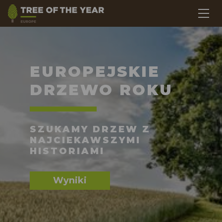
EUROPEJSKIE
DRZEWO ROKU
SZUKAMY DRZEW Z
NAJCIEKAWSZYMI
HISTORIAMI
Wyniki