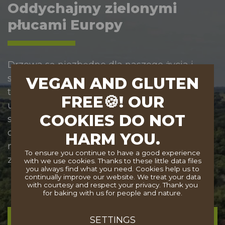
Oddychajmy zielonymi
płucami Europy
Drzewa są niezbędne dla naszego życia i
stanowią ważne ogniwo łączące przeszłość,
VEGAN AND GLUTEN
teraźniejszość i przyszłość. Łagodzą letnie
FREE🍪! OUR
upały, pomagają nam wziąć głęboki oddech i
COOKIES DO NOT
stabilizują klimat. Powinniśmy je chronić i
dbać o nie. Czy pomożesz w realizacji naszej
HARM YOU.
misji, aby przyszłe pokolenia mogły korzystać
To ensure you continue to have a good experience
z dobrodziejstw europejskich drzew?
with we use cookies. Thanks to these little data files
you always find what you need. Cookies help us to
continually improve our website. We treat your data
with courtesy and respect your privacy. Thank you
for baking with us for people and nature.
SETTINGS